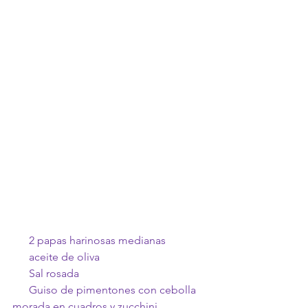
      2 papas harinosas medianas
      aceite de oliva
      Sal rosada
      Guiso de pimentones con cebolla 
morada en cuadros y zucchini