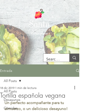
Entrada
All Posts
18 dic 2019
1 min de lectura
All Posts
Tortilla española vegana
Desayunos
Un perfecto acompañante para tu 
Comidas
almuerzo, o un delicioso desayuno!