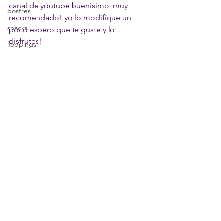
canal de youtube buenísimo, muy 
postres
recomendado! yo lo modifique un 
snacks
poco espero que te guste y lo 
disfrutes!
Toppings