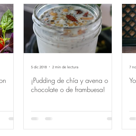
5 dic 2018
2 min de lectura
7 n
on
¡Pudding de chía y avena o
Yo
chocolate o de frambuesa!