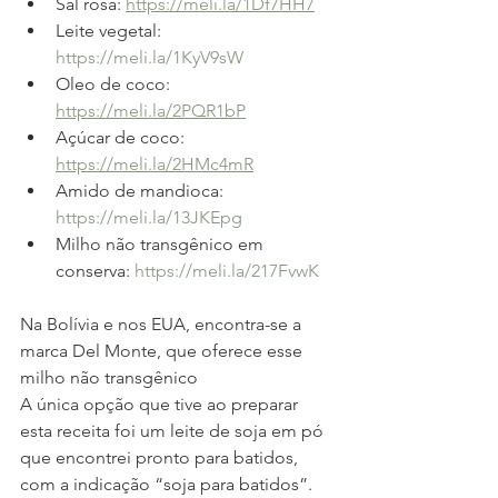
Sal rosa: 
https://meli.la/1Df7HH7
Leite vegetal: 
https://meli.la/1KyV9sW
Oleo de coco: 
https://meli.la/2PQR1bP
Açúcar de coco: 
https://meli.la/2HMc4mR
Amido de mandioca: 
https://meli.la/13JKEpg
Milho não transgênico em 
conserva: 
https://meli.la/217FvwK
Na Bolívia e nos EUA, encontra-se a 
marca Del Monte, que oferece esse 
milho não transgênico
A única opção que tive ao preparar 
esta receita foi um leite de soja em pó 
que encontrei pronto para batidos, 
com a indicação “soja para batidos”. 