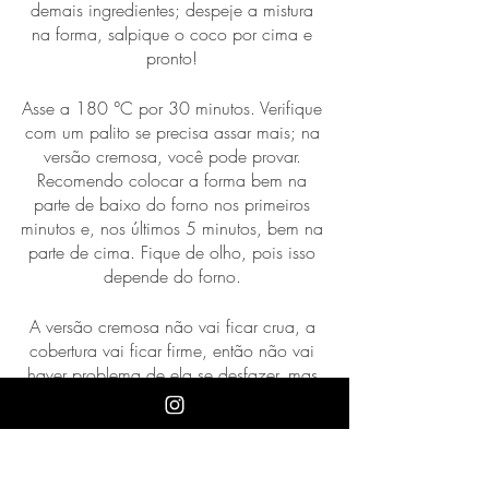
demais ingredientes; despeje a mistura 
na forma, salpique o coco por cima e 
pronto! 
Asse a 180 °C por 30 minutos. Verifique 
com um palito se precisa assar mais; na 
versão cremosa, você pode provar. 
Recomendo colocar a forma bem na 
parte de baixo do forno nos primeiros 
minutos e, nos últimos 5 minutos, bem na 
parte de cima. Fique de olho, pois isso 
depende do forno. 
A versão cremosa não vai ficar crua, a 
cobertura vai ficar firme, então não vai 
haver problema de ela se desfazer, mas 
sem dúvida é a minha versão favorita!
Aproveite bem!! Que 